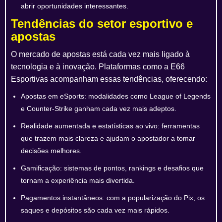
abrir oportunidades interessantes.
Tendências do setor esportivo e
apostas
O mercado de apostas está cada vez mais ligado à
tecnologia e à inovação. Plataformas como a E66
Esportivas acompanham essas tendências, oferecendo:
Apostas em eSports: modalidades como League of Legends
e Counter-Strike ganham cada vez mais adeptos.
Realidade aumentada e estatísticas ao vivo: ferramentas
que trazem mais clareza e ajudam o apostador a tomar
decisões melhores.
Gamificação: sistemas de pontos, rankings e desafios que
tornam a experiência mais divertida.
Pagamentos instantâneos: com a popularização do Pix, os
saques e depósitos são cada vez mais rápidos.