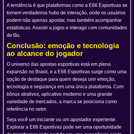
A tendência é que plataformas como a E66 Esportivas se
tornem verdadeiros hubs de interação, onde os usuários
podem não apenas apostar, mas também acompanhar
estatísticas. Assistir a jogos e interagir com comunidades
de fãs.
Conclusão: emoção e tecnologia
ao alcance do jogador
O universo das apostas esportivas está em plena
expansão no Brasil, e a E66 Esportivas surge como uma
opção de destaque para quem deseja unir emoção,
tecnologia e segurança em uma única plataforma. Com
bônus atrativos, aplicativo moderno e uma grande
variedade de mercados, a marca se posiciona como
referência no setor.
Seja você um iniciante ou um apostador experiente.
Explorar a E66 Esportivas pode ser uma oportunidade