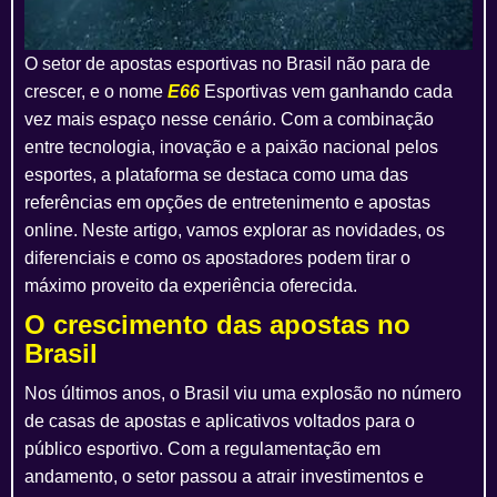
O setor de apostas esportivas no Brasil não para de
crescer, e o nome
E66
Esportivas vem ganhando cada
vez mais espaço nesse cenário. Com a combinação
entre tecnologia, inovação e a paixão nacional pelos
esportes, a plataforma se destaca como uma das
referências em opções de entretenimento e apostas
online. Neste artigo, vamos explorar as novidades, os
diferenciais e como os apostadores podem tirar o
máximo proveito da experiência oferecida.
O crescimento das apostas no
Brasil
Nos últimos anos, o Brasil viu uma explosão no número
de casas de apostas e aplicativos voltados para o
público esportivo. Com a regulamentação em
andamento, o setor passou a atrair investimentos e