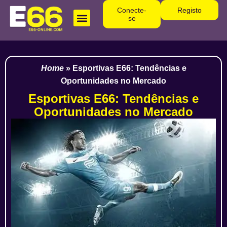
Conecte-
Registo
se
Home
»
Esportivas E66: Tendências e
Oportunidades no Mercado
Esportivas E66: Tendências e
Oportunidades no Mercado