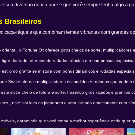
e sua diversão nunca pare e que você sempre tenha algo a ga
 Brasileiros
: caça-níqueis que combinam temas vibrantes com grandes op
oriental, o Fortune Ox oferece giros cheios de sorte, multiplicadores
 do tigre dourado, oferecendo rodadas rápidas e recompensas explosivas
estilo do grafite se mistura com bônus dinâmicos e rodadas especiais 
une Snake oferece multiplicadores escondidos e rodadas que podem t
este slot é cheio de fofura e sorte, trazendo giros rápidos e prêmios c
guazu, este slot leva os jogadores a uma jornada emocionante com símb
s móveis, garantindo que você tenha a melhor experiência onde quer qu