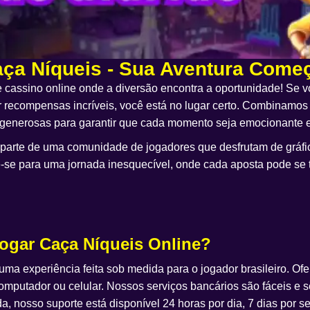
ça Níqueis - Sua Aventura Come
 e cassino online onde a diversão encontra a oportunidade! Se
r recompensas incríveis, você está no lugar certo. Combinamos
generosas para garantir que cada momento seja emocionante e 
 parte de uma comunidade de jogadores que desfrutam de gráfic
-se para uma jornada inesquecível, onde cada aposta pode se 
Jogar Caça Níqueis Online?
 uma experiência feita sob medida para o jogador brasileiro. 
mputador ou celular. Nossos serviços bancários são fáceis e s
da, nosso suporte está disponível 24 horas por dia, 7 dias por