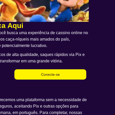
ça Aqui
 você busca uma experiência de cassino online no
 os caça-níqueis mais amados do país,
potencialmente lucrativo.
os de alta qualidade, saques rápidos via Pix e
transformar em uma grande vitória.
Conecte-se
Oferecemos uma plataforma sem a necessidade de
eguros, aceitando Pix e outras opções para
 semana, em português. Para completar, nossas