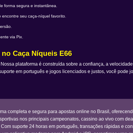
de forma segura e instantânea.
encontre seu caça-níquel favorito.
versão.
ente via Pix.
r no Caça Níqueis E66
 Nossa plataforma é construída sobre a confiança, a velocidade
porte em português e jogos licenciados e justos, você pode jog
rma completa e segura para apostas online no Brasil, oferecen
sportivas nos principais campeonatos, cassino ao vivo com de
 Com suporte 24 horas em português, transações rápidas e confiá