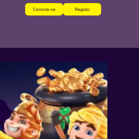
Conecte-se
Registo